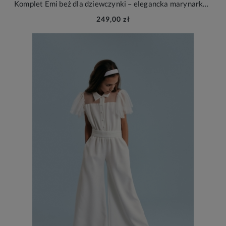
Komplet Emi beż dla dziewczynki – elegancka marynarka i spodnie na wesele i wyjątkowe okazje
249,00 zł