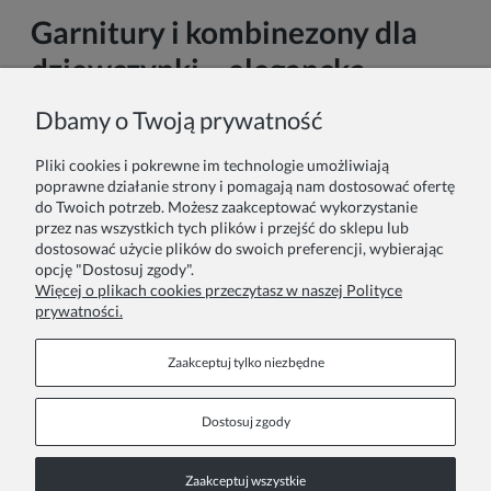
Garnitury i kombinezony dla
dziewczynki – elegancka
alternatywa dla sukienki
Dbamy o Twoją prywatność
Szukasz czegoś więcej niż kolejnej sukienki? Garnitury i
Pliki cookies i pokrewne im technologie umożliwiają
eleganckie kombinezony dla dziewczynek to odpowiedź na
poprawne działanie strony i pomagają nam dostosować ofertę
potrzeby współczesnych rodzin, które cenią styl, wygodę i
do Twoich potrzeb. Możesz zaakceptować wykorzystanie
wielofunkcyjność. Niezależnie od tego, czy przygotowujesz
przez nas wszystkich tych plików i przejść do sklepu lub
stylizację na komunię, wesele, galę szkolną czy rodzinne święta,
dostosować użycie plików do swoich preferencji, wybierając
odkryjesz tutaj ubrania, które łączą modny wygląd z
opcję "Dostosuj zgody".
praktycznością na co dzień.
Więcej o plikach cookies przeczytasz w naszej Polityce
prywatności.
Czytaj dalej
Zaakceptuj tylko niezbędne
Dostosuj zgody
Stopka
Zaakceptuj wszystkie