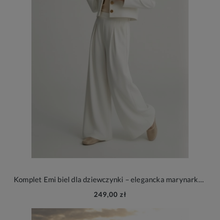
Komplet Emi biel dla dziewczynki – elegancka marynarka i spodnie na wesele i wyjątkowe okazje
249,00 zł