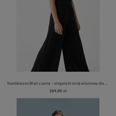
Kombinezon Blair czarny – elegancki strój wizytowy dla dziewczynki na wesele i wyjątkowe okazje
289,00 zł