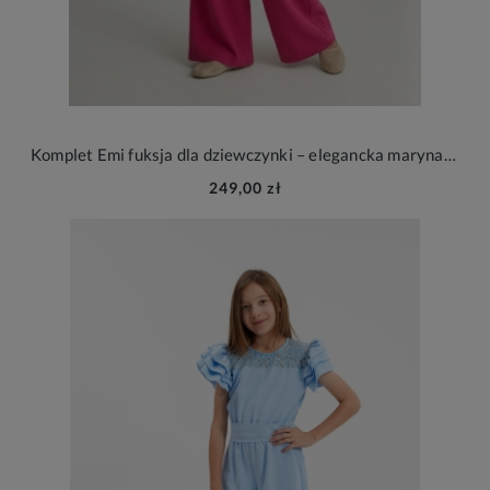
Komplet Emi fuksja dla dziewczynki – elegancka marynarka i spodnie na wesele i wyjątkowe okazje
249,00 zł