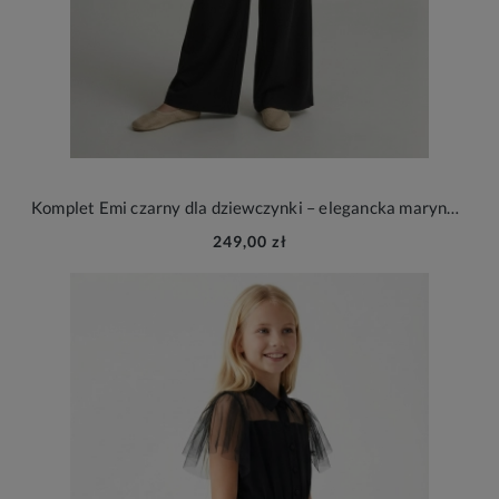
Komplet Emi czarny dla dziewczynki – elegancka marynarka i spodnie na wesele i wyjątkowe okazje
249,00 zł