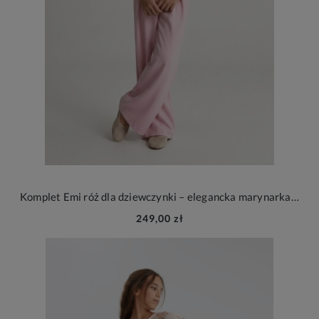
Komplet Emi róż dla dziewczynki – elegancka marynarka i spodnie na wesele i wyjątkowe okazje
249,00 zł