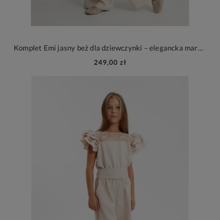
Komplet Emi jasny beż dla dziewczynki – elegancka marynarka i spodnie na wesele i wyjątkowe okazje
249,00 zł