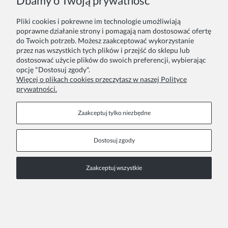
Dbamy o Twoją prywatność
COPYRIGHT © 2026 ZOYA GROUP
Pokaż pełną wersję strony
Pliki cookies i pokrewne im technologie umożliwiają
poprawne działanie strony i pomagają nam dostosować ofertę
Sklep internetowy Shoper Premium
do Twoich potrzeb. Możesz zaakceptować wykorzystanie
przez nas wszystkich tych plików i przejść do sklepu lub
dostosować użycie plików do swoich preferencji, wybierając
opcję "Dostosuj zgody".
Więcej o plikach cookies przeczytasz w naszej Polityce
prywatności.
Zaakceptuj tylko niezbędne
Dostosuj zgody
Zaakceptuj wszystkie