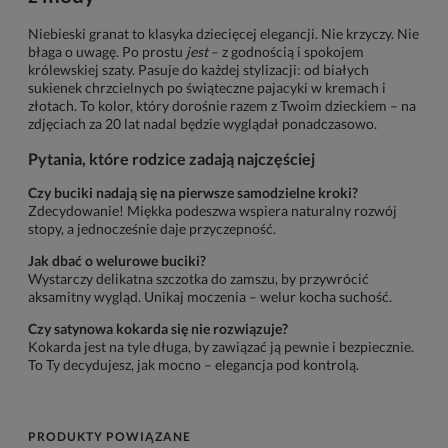
Niebieski granat to klasyka dziecięcej elegancji. Nie krzyczy. Nie
błaga o uwagę. Po prostu
jest
– z godnością i spokojem
królewskiej szaty. Pasuje do każdej stylizacji: od białych
sukienek chrzcielnych po świąteczne pajacyki w kremach i
złotach. To kolor, który dorośnie razem z Twoim dzieckiem – na
zdjęciach za 20 lat nadal będzie wyglądał ponadczasowo.
Pytania, które rodzice zadają najczęściej
Czy buciki nadają się na pierwsze samodzielne kroki?
Zdecydowanie! Miękka podeszwa wspiera naturalny rozwój
stopy, a jednocześnie daje przyczepność.
Jak dbać o welurowe buciki?
Wystarczy delikatna szczotka do zamszu, by przywrócić
aksamitny wygląd. Unikaj moczenia – welur kocha suchość.
Czy satynowa kokarda się nie rozwiązuje?
Kokarda jest na tyle długa, by zawiązać ją pewnie i bezpiecznie.
To Ty decydujesz, jak mocno – elegancja pod kontrolą.
PRODUKTY POWIĄZANE