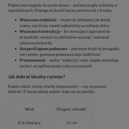
Piękno bez wygody to puste słowa – zwłaszcza gdy mówimy o
najmłodszych. Dlatego te buciki łączą ceremoniał z troską:
Welurowa miękkość
– materiał delikatny jak dotyk
mamy, nie draży nawet najbardziej wrażliwej skóry
Wsuwana konstrukcja
– bo stresujące zapinanie to
przeszłość; wystarczy delikatnie wsunąć i zawiązać
satynową kokardę
Antypoślizgowa podeszwa
– pierwsze kroki to przygoda,
nie ryzyko; gumowa podeszwa daje stabilność
Przewiewność
– welur "oddycha", więc stópki pozostają
suche i szczęśliwe przez całą uroczystość
Jak dobrać idealny rozmiar?
Każdy rodzic zna tę chwilę niepewności – czy na pewno
dobrze? Z naszą tabelą wybór staje się oczywisty:
Wiek
Długość wkładki
0-6 miesięcy
11 cm