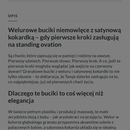
OPIS
Welurowe buciki niemowlęce z satynową
kokardką – gdy pierwsze kroki zasługują
na standing ovation
Są chwile, które zapisują się w pamięci rodziny na zawsze.
Pierwszy uśmiech. Pierwsze słowo. Pierwszy krok. A co, jeśli te
pierwsze kroki mogłyby wyglądać jak wejście na czerwony
dywan? Granatowe buciki z weluru i satynowej kokardki to nie
tylko obuwie – to deklaracja, że Twoje dziecko zasługuje na to,
co najpiękniejsze, już od pierwszych chwil życia.
Dlaczego te buciki to coś więcej niż
elegancja
W świecie pełnym plastiku i produkcji masowej, te małe
arcydzieła stoją z boku – jak arystokraci na przyjęciu. Welur w
kolorze głębokiego granatu przypomina aksamitne suknie z
pałacowych balów, a satynowa kokarda układa się w idealną