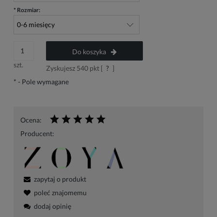
*
Rozmiar:
Do koszyka
szt.
Zyskujesz
540
pkt [
?
]
*
- Pole wymagane
Ocena:
Producent:
zapytaj o produkt
poleć znajomemu
dodaj opinię