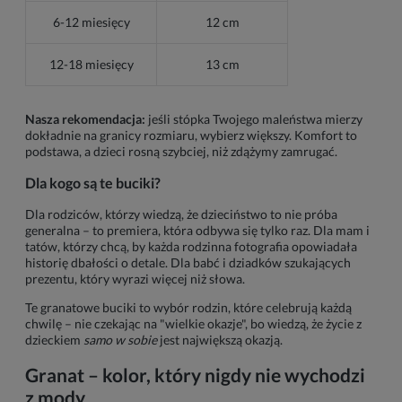
6-12 miesięcy
12 cm
12-18 miesięcy
13 cm
Nasza rekomendacja:
jeśli stópka Twojego maleństwa mierzy
dokładnie na granicy rozmiaru, wybierz większy. Komfort to
podstawa, a dzieci rosną szybciej, niż zdążymy zamrugać.
Dla kogo są te buciki?
Dla rodziców, którzy wiedzą, że dzieciństwo to nie próba
generalna – to premiera, która odbywa się tylko raz. Dla mam i
tatów, którzy chcą, by każda rodzinna fotografia opowiadała
historię dbałości o detale. Dla babć i dziadków szukających
prezentu, który wyrazi więcej niż słowa.
Te granatowe buciki to wybór rodzin, które celebrują każdą
chwilę – nie czekając na "wielkie okazje", bo wiedzą, że życie z
dzieckiem
samo w sobie
jest największą okazją.
Granat – kolor, który nigdy nie wychodzi
z mody