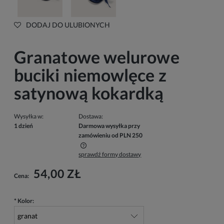
DODAJ DO ULUBIONYCH
Granatowe welurowe
buciki niemowlęce z
satynową kokardką
Wysyłka w:
Dostawa:
1 dzień
Darmowa wysyłka przy
zamówieniu od PLN 250
sprawdź formy dostawy
Cena nie zawiera ewentualnych kosztów płatności
54,00 ZŁ
Cena:
*
Kolor: