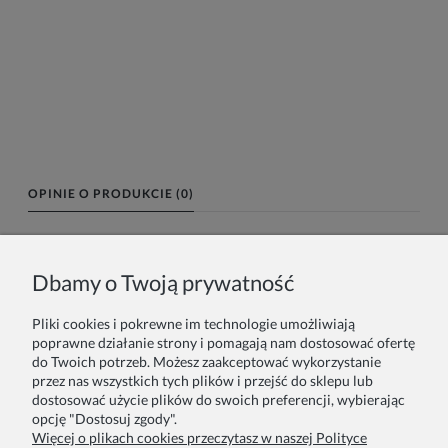
OPINIE O PRODUKCIE (0)
Imię lub pseudonim:
Dbamy o Twoją prywatność
Pliki cookies i pokrewne im technologie umożliwiają
Twoja opinia:
poprawne działanie strony i pomagają nam dostosować ofertę
do Twoich potrzeb. Możesz zaakceptować wykorzystanie
przez nas wszystkich tych plików i przejść do sklepu lub
dostosować użycie plików do swoich preferencji, wybierając
opcję "Dostosuj zgody".
Więcej o plikach cookies przeczytasz w naszej Polityce