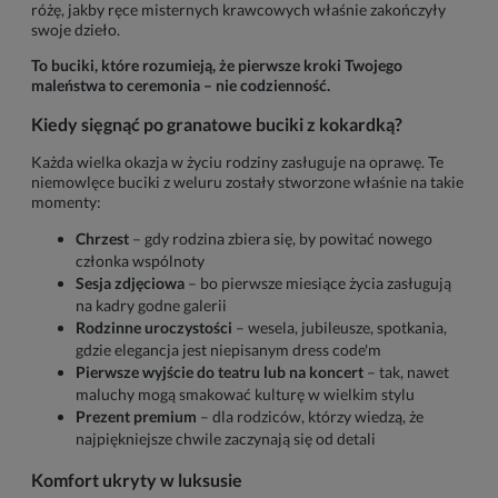
różę, jakby ręce misternych krawcowych właśnie zakończyły
swoje dzieło.
To buciki, które rozumieją, że pierwsze kroki Twojego
maleństwa to ceremonia – nie codzienność.
Kiedy sięgnąć po granatowe buciki z kokardką?
Każda wielka okazja w życiu rodziny zasługuje na oprawę. Te
niemowlęce buciki z weluru zostały stworzone właśnie na takie
momenty:
Chrzest
– gdy rodzina zbiera się, by powitać nowego
członka wspólnoty
Sesja zdjęciowa
– bo pierwsze miesiące życia zasługują
na kadry godne galerii
Rodzinne uroczystości
– wesela, jubileusze, spotkania,
gdzie elegancja jest niepisanym dress code'm
Pierwsze wyjście do teatru lub na koncert
– tak, nawet
maluchy mogą smakować kulturę w wielkim stylu
Prezent premium
– dla rodziców, którzy wiedzą, że
najpiękniejsze chwile zaczynają się od detali
Komfort ukryty w luksusie