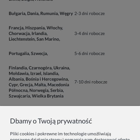
Bułgaria, Dania, Rumunia, Węgry
2-3 dni robocze
Francja, Hiszpania, Włochy,
Chorwacja, Irlandia,
3-4 dni robocze
Liechtenstein, San Marino,
Portugalia, Szwecja,
5-6 dni robocze
Finlandia, Czarnogóra, Ukraina,
Mołdawia, Izrael, Islandia,
Albania, Bośnia i Hercegowina,
7-10 dni robocze
Cypr, Grecja, Malta, Macedonia
Północna, Norwegia, Serbia,
Szwajcaria, Wielka Brytania
Pozostałe kraje
Prosimy o kontakt
Dbamy o Twoją prywatność
Pliki cookies i pokrewne im technologie umożliwiają
W przypadku jakichkolwiek pytań, lub wątpliwości prosimy o
poprawne działanie strony i pomagają nam dostosować ofertę