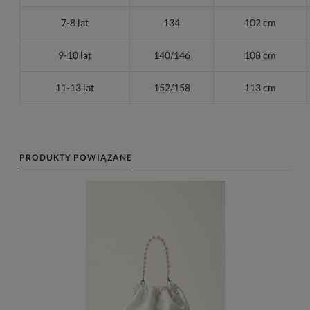
7-8 lat
134
102 cm
9-10 lat
140/146
108 cm
11-13 lat
152/158
113 cm
PRODUKTY POWIĄZANE