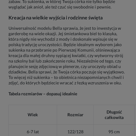
zabaw. To sukienka, w której Twoja córka nie tylko będzie
wyglądać jak anioł, ale też czuć się swobodnie i pewnie.
Kreacja na wielkie wyjścia i rodzinne święta
Uniwersalność modelu Bella sprawia, że jest to inwestycja w
garderobę na wiele okazji. Jej śmietankowa biel to klasyka,
która nigdy nie wychodzi z mody i doskonale wpisuje się w
polską tradycję uroczystości. Będzie idealnym wyborem jako
sukienka na przebranie po Pierwszej Komunii, olśniewająca
kreacja dla małej druhny sypiącej kwiatki, czy wytworny strój
na szkolny bal lub zakończenie roku. Niezależnie od tego, czy
planujecie sesję zdjęciową w plenerze, czy uroczysty obiad u
dziadków, Bella sprawi, że Twoja córka poczuje się wyjątkowo.
To więcej niż sukienka – to obietnica niezapomnianych chwil i
zdjęć, do których będziecie wracać z łezką wzruszenia w oku.
Tabela rozmiarów – dopasuj idealnie
Długość
Wiek
Rozmiar
całkowita
6-7 lat
122/128
95 cm