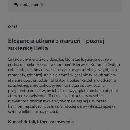
dodaj opinię
OPIS
Elegancja utkana z marzeń – poznaj
sukienkę Bella
Są takie chwile w życiu dziecka, które zasługują na oprawę
godną najpiękniejszych wspomnień. Pierwsza Komunia Święta,
rola małej druhny na weselu czy uroczysta kolacja wigilijna to
momenty, gdy strój staje się czymś więcej niż tylko ubraniem –
staje się częścią rodzinnej historii. Sukienka Bella w odcieniu
szlachetnej, śmietankowej bieli to nasza odpowiedź na
pragnienie rodziców, by ich córka wyglądała nie tylko pięknie,
ale wręcz zjawiskowo. To kreacja, która łączy w sobie
niewinność dzieciństwa z wytworną elegancją, tworząc
harmonijną całość, idealną dla młodej damy wkraczającej w
świat wielkich uroczystości.
Kunszt detali, które zachwycają