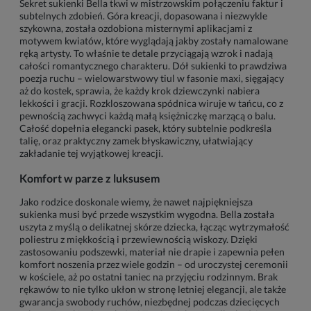
Sekret sukienki Bella tkwi w mistrzowskim połączeniu faktur i
subtelnych zdobień. Góra kreacji, dopasowana i niezwykle
szykowna, została ozdobiona misternymi aplikacjami z
motywem kwiatów, które wyglądają jakby zostały namalowane
ręką artysty. To właśnie te detale przyciągają wzrok i nadają
całości romantycznego charakteru. Dół sukienki to prawdziwa
poezja ruchu – wielowarstwowy tiul w fasonie maxi, sięgający
aż do kostek, sprawia, że każdy krok dziewczynki nabiera
lekkości i gracji. Rozkloszowana spódnica wiruje w tańcu, co z
pewnością zachwyci każdą małą księżniczkę marzącą o balu.
Całość dopełnia elegancki pasek, który subtelnie podkreśla
talię, oraz praktyczny zamek błyskawiczny, ułatwiający
zakładanie tej wyjątkowej kreacji.
Komfort w parze z luksusem
Jako rodzice doskonale wiemy, że nawet najpiękniejsza
sukienka musi być przede wszystkim wygodna. Bella została
uszyta z myślą o delikatnej skórze dziecka, łącząc wytrzymałość
poliestru z miękkością i przewiewnością wiskozy. Dzięki
zastosowaniu podszewki, materiał nie drapie i zapewnia pełen
komfort noszenia przez wiele godzin – od uroczystej ceremonii
w kościele, aż po ostatni taniec na przyjęciu rodzinnym. Brak
rękawów to nie tylko ukłon w stronę letniej elegancji, ale także
gwarancja swobody ruchów, niezbędnej podczas dziecięcych