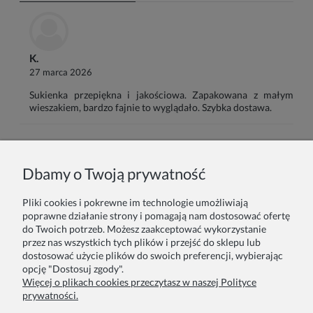
K.
27 marca 2026
Sukienka przepiękna i jakościowa. Zapakowana z małym
wieszakiem, bardzo fajnie to wyglądało. Szybka dostawa.
Imię lub pseudonim:
Dbamy o Twoją prywatność
Pliki cookies i pokrewne im technologie umożliwiają
Twoja opinia:
poprawne działanie strony i pomagają nam dostosować ofertę
do Twoich potrzeb. Możesz zaakceptować wykorzystanie
przez nas wszystkich tych plików i przejść do sklepu lub
dostosować użycie plików do swoich preferencji, wybierając
opcję "Dostosuj zgody".
Więcej o plikach cookies przeczytasz w naszej Polityce
prywatności.
Wyślij