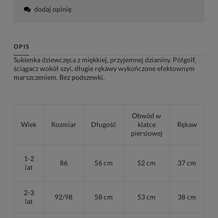
dodaj opinię
OPIS
Sukienka dziewczęca z miękkiej, przyjemnej dzianiny. Półgolf,
ściągacz wokół szyi, długie rękawy wykończone efektownym
marszczeniem. Bez podszewki.
Obwód w
Wiek
Rozmiar
Długość
klatce
Rękaw
piersiowej
1-2
86
56 cm
52 cm
37 cm
lat
2-3
92/98
58 cm
53 cm
38 cm
lat