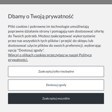
Imię lub pseudonim:
Dbamy o Twoją prywatność
Pliki cookies i pokrewne im technologie umożliwiają
Twoja opinia:
poprawne działanie strony i pomagają nam dostosować ofertę
do Twoich potrzeb. Możesz zaakceptować wykorzystanie
przez nas wszystkich tych plików i przejść do sklepu lub
dostosować użycie plików do swoich preferencji, wybierając
opcję "Dostosuj zgody".
Więcej o plikach cookies przeczytasz w naszej Polityce
prywatności.
Wyślij
Zaakceptuj tylko niezbędne
Dostosuj zgody
Stopka
Zaakceptuj wszystkie
COPYRIGHT © 2026 ZOYA GROUP