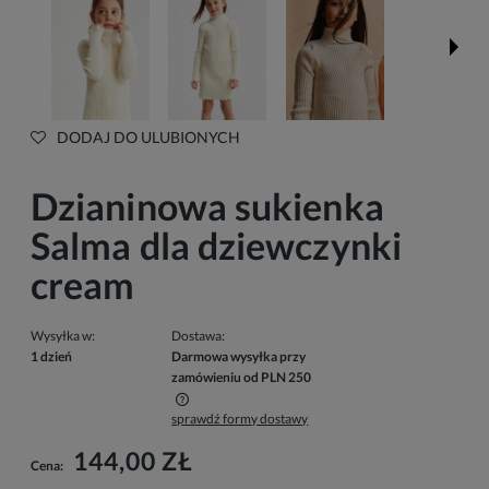
DODAJ DO ULUBIONYCH
Dzianinowa sukienka
Salma dla dziewczynki
cream
Wysyłka w:
Dostawa:
1 dzień
Darmowa wysyłka przy
zamówieniu od PLN 250
sprawdź formy dostawy
Cena nie zawiera ewentualnych kosztów płatności
144,00 ZŁ
Cena: