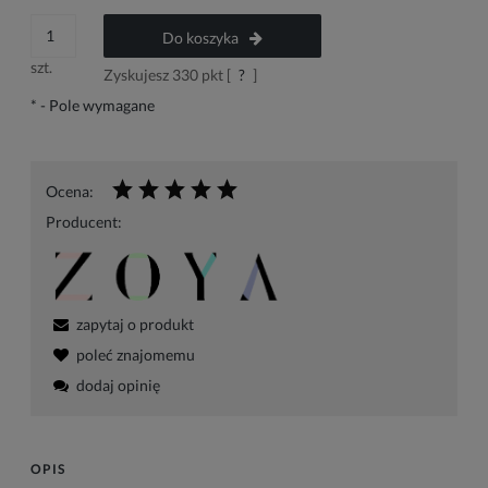
Do koszyka
szt.
Zyskujesz
330
pkt [
?
]
*
- Pole wymagane
Ocena:
Producent:
zapytaj o produkt
poleć znajomemu
dodaj opinię
OPIS