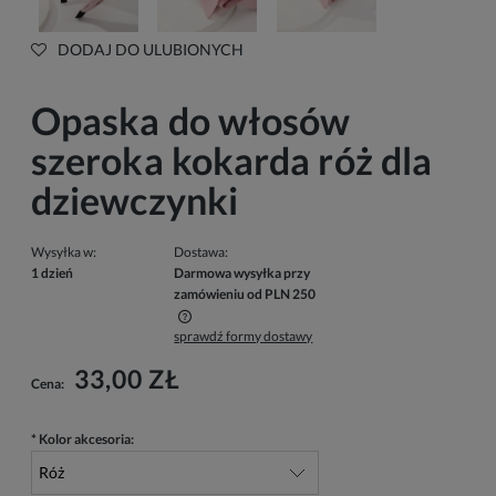
DODAJ DO ULUBIONYCH
Opaska do włosów
szeroka kokarda róż dla
dziewczynki
Wysyłka w:
Dostawa:
1 dzień
Darmowa wysyłka przy
zamówieniu od PLN 250
sprawdź formy dostawy
Cena nie zawiera ewentualnych kosztów płatności
33,00 ZŁ
Cena:
*
Kolor akcesoria: