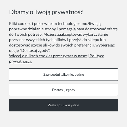
Imię lub pseudonim:
Dbamy o Twoją prywatność
Pliki cookies i pokrewne im technologie umożliwiają
Twoja opinia:
poprawne działanie strony i pomagają nam dostosować ofertę
do Twoich potrzeb. Możesz zaakceptować wykorzystanie
przez nas wszystkich tych plików i przejść do sklepu lub
dostosować użycie plików do swoich preferencji, wybierając
opcję "Dostosuj zgody".
Więcej o plikach cookies przeczytasz w naszej Polityce
prywatności.
Wyślij
Zaakceptuj tylko niezbędne
Dostosuj zgody
Stopka
Zaakceptuj wszystkie
COPYRIGHT © 2026 ZOYA GROUP
Pokaż pełną wersję strony