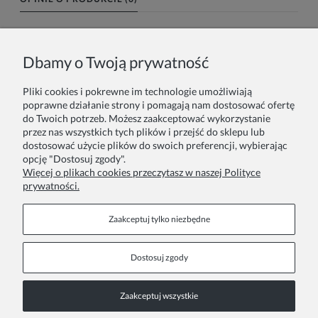
Imię lub pseudonim:
Dbamy o Twoją prywatność
Pliki cookies i pokrewne im technologie umożliwiają
Twoja opinia:
poprawne działanie strony i pomagają nam dostosować ofertę
do Twoich potrzeb. Możesz zaakceptować wykorzystanie
przez nas wszystkich tych plików i przejść do sklepu lub
dostosować użycie plików do swoich preferencji, wybierając
opcję "Dostosuj zgody".
Więcej o plikach cookies przeczytasz w naszej Polityce
prywatności.
Wyślij
Zaakceptuj tylko niezbędne
Dostosuj zgody
Stopka
Zaakceptuj wszystkie