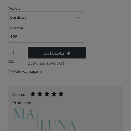
*
Kolor:
*
Rozmiar:
Do koszyka
szt.
Zyskujesz
1590
pkt [
?
]
*
- Pole wymagane
Ocena:
Producent: