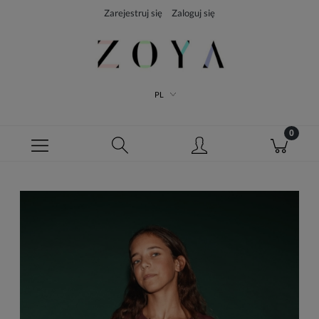
Zarejestruj się
Zaloguj się
PL