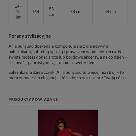
14–
83
15
164
78 cm
54 cm
cm
lat
Porady stylizacyjne
Aria burgund doskonale komponuje się z kremowymi
balerinkami, subtelną opaską i płaszczem w odcieniu ecru. Na
święta możesz dodać złote lub bordowe akcenty, a na co dzień –
zestawić ją z prostymi rajstopami i sweterkiem.
Sukienka dla dziewczynki Aria burgund to więcej niż strój – to
mała opowieść o elegancji, która dojrzewa razem z Twoją córką.
PRODUKTY POWIĄZANE