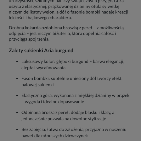
uroczystości, szkolnych bali czy świątecznych przyjęć. Góra
uszyta z elastycznej, prążkowanej dzianiny otula sylwetkę
niczym delikatny welon, a dół o fasonie bombki nadaje kreacji
lekkości i bajkowego charakteru.
Drobna kokarda ozdobiona broszką z pereł – z możliwością
odpięcia – jest niczym biżuteria, która dopełnia całość i
przyciąga spojrzenia.
Zalety sukienki Aria burgund
Luksusowy kolor: głęboki burgund – barwa elegancji,
ciepła i wyrafinowania
Fason bombki: subtelnie uniesiony dół tworzy efekt
balowej sukienki
Elastyczna góra: wykonana z miękkiej dzianiny w prążek
– wygoda i idealne dopasowanie
Odpinana brosza z pereł: dodaje blasku i klasy, a
jednocześnie pozwala na dowolne stylizacje
Bez zapięcia: łatwa do założenia, przyjazna w noszeniu
nawet dla młodszych dziewczynek