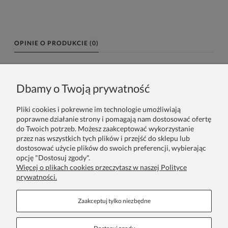
OPINIE O PRODUKCIE (0)
Imię lub pseudonim:
Dbamy o Twoją prywatność
Pliki cookies i pokrewne im technologie umożliwiają
Twoja opinia:
poprawne działanie strony i pomagają nam dostosować ofertę
do Twoich potrzeb. Możesz zaakceptować wykorzystanie
przez nas wszystkich tych plików i przejść do sklepu lub
dostosować użycie plików do swoich preferencji, wybierając
opcję "Dostosuj zgody".
Więcej o plikach cookies przeczytasz w naszej Polityce
prywatności.
Wyślij
Zaakceptuj tylko niezbędne