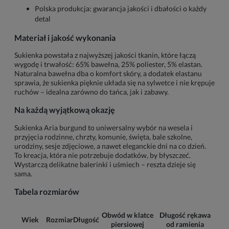
Polska produkcja: gwarancja jakości i dbałości o każdy
detal
Materiał i jakość wykonania
Sukienka powstała z najwyższej jakości tkanin, które łączą
wygodę i trwałość: 65% bawełna, 25% poliester, 5% elastan.
Naturalna bawełna dba o komfort skóry, a dodatek elastanu
sprawia, że sukienka pięknie układa się na sylwetce i nie krępuje
ruchów – idealna zarówno do tańca, jak i zabawy.
Na każdą wyjątkową okazję
Sukienka Aria burgund to uniwersalny wybór na wesela i
przyjęcia rodzinne, chrzty, komunie, święta, bale szkolne,
urodziny, sesje zdjęciowe, a nawet eleganckie dni na co dzień.
To kreacja, która nie potrzebuje dodatków, by błyszczeć.
Wystarczą delikatne balerinki i uśmiech – reszta dzieje się
sama.
Tabela rozmiarów
Obwód w klatce
Długość rękawa
Wiek
Rozmiar
Długość
piersiowej
od ramienia