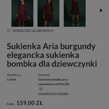
DODAJ DO ULUBIONYCH
Sukienka Aria burgundy
elegancka sukienka
bombka dla dziewczynki
Wysyłka w:
Dostawa:
1 dzień
Darmowa wysyłka przy
zamówieniu od PLN 250
sprawdź formy dostawy
Cena nie zawiera ewentualnych kosztów płatności
159,00 ZŁ
Cena: