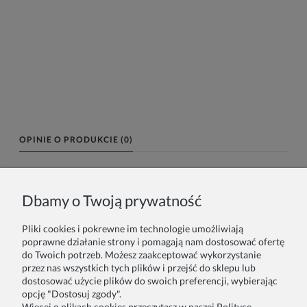
OPINIE O PRODUKCIE (0)
Imię lub pseudonim:
Dbamy o Twoją prywatność
Pliki cookies i pokrewne im technologie umożliwiają
Twoja opinia:
poprawne działanie strony i pomagają nam dostosować ofertę
do Twoich potrzeb. Możesz zaakceptować wykorzystanie
przez nas wszystkich tych plików i przejść do sklepu lub
dostosować użycie plików do swoich preferencji, wybierając
opcję "Dostosuj zgody".
Więcej o plikach cookies przeczytasz w naszej Polityce