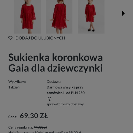
DODAJ DO ULUBIONYCH
Sukienka koronkowa
Gaia dla dziewczynki
Wysyłka w:
Dostawa:
1 dzień
Darmowa wysyłka przy
zamówieniu od PLN 250
sprawdź formy dostawy
Cena nie zawiera ewentualnych kosztów płatności
69,30 ZŁ
Cena:
Cena regularna:
99,00 zł
Najniższa cena z 30 dni przed obniżką:
99,00 zł