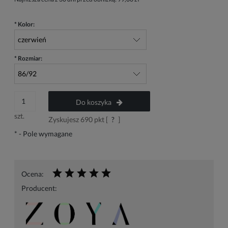
*
Kolor:
*
Rozmiar:
Do koszyka
szt.
Zyskujesz
690
pkt [
?
]
*
- Pole wymagane
Ocena:
Producent: