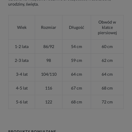
urodziny, święta.
Obwód w
Wiek
Rozmiar
Długość
klatce
piersiowej
1-2 lata
86/92
54 cm
60 cm
2-3 lata
98
59 cm
62 cm
3-4 lat
104/110
64 cm
64 cm
4-5 lat
116
67 cm
68 cm
5-6 lat
122
68 cm
72 cm
PRODUKTY POWIĄZANE