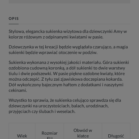
OPIS
Stylowa, elegancka sukienka wizytowa dla dziewczynki Amy w
kolorze różowym z odpinanymi kwiatami w pasie.
Dziewczynka w tej kreacji będzie wyglądała czarująco, a magia
sukienki będzie wprawiać otoczenie w podziw.
Sukienka wykonana z wysokiej jakości materiału. Góra sukienki
ozdobiona cudowną koronką, a dół sukienki to dwie warstwy
tiulu i dwie podszewki. W pasie piękne ozdobne kwiaty, które
można odczepić. Z tyłu zaś zjawiskowa doczepiana kokarda.
Dół wykończony bajecznym haftem z dodatkami i naszytymi
cekinami.
Wszystko to sprawia, że sukienka celująco sprawdza się dla
dziewczynki na uroczystościach, balach, urodzinach,
przyjęciach czy ślubach i weselach.
Obwód w
Rozmiar
Wiek
klatce
Długość
EU