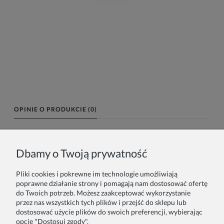
OPINIE O PRODUKCIE (0)
Imię lub pseudonim:
Dbamy o Twoją prywatność
Pliki cookies i pokrewne im technologie umożliwiają
Twoja opinia:
poprawne działanie strony i pomagają nam dostosować ofertę
do Twoich potrzeb. Możesz zaakceptować wykorzystanie
przez nas wszystkich tych plików i przejść do sklepu lub
dostosować użycie plików do swoich preferencji, wybierając
opcję "Dostosuj zgody".