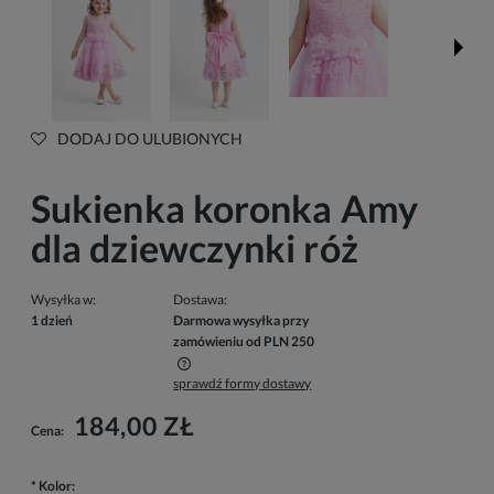
DODAJ DO ULUBIONYCH
Sukienka koronka Amy
dla dziewczynki róż
Wysyłka w:
Dostawa:
1 dzień
Darmowa wysyłka przy
zamówieniu od PLN 250
sprawdź formy dostawy
Cena nie zawiera ewentualnych kosztów płatności
184,00 ZŁ
Cena:
*
Kolor: