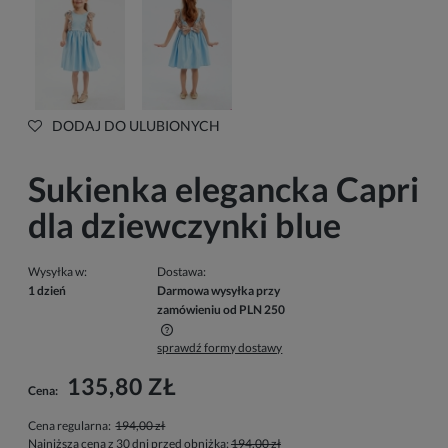
DODAJ DO ULUBIONYCH
Sukienka elegancka Capri
dla dziewczynki blue
Wysyłka w:
Dostawa:
1 dzień
Darmowa wysyłka przy
zamówieniu od PLN 250
sprawdź formy dostawy
Cena nie zawiera ewentualnych kosztów płatności
135,80 ZŁ
Cena:
Cena regularna:
194,00 zł
Najniższa cena z 30 dni przed obniżką:
194,00 zł