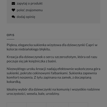
zapytaj o produkt
poleć znajomemu
dodaj opinię
OPIS
Piękna, elegancka sukienka wizytowa dla dziewczynki Capri w
kolorze niebiańskiego błękitu.
Kreacja dla dziewczynek o sercu szczerozłotym, która od razu
poczuje się jak księżniczka z baśni.
Niezwykłego uroku kreacji nadają efektownie wykończona góra
sukienki, pokryte cekinowymi falbankami. Sukienka zapewnia
komfort noszenia. Z tyłu zapinana na zamek, z doczepianą
kokardką.
Idealny wybór dla dziewczynki na komunię i wszystkie rodzinne
uroczystości, wesela, bale, urodziny.