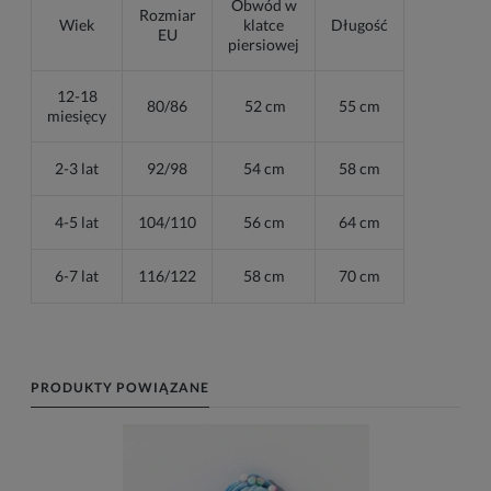
Obwód w
Rozmiar
Wiek
klatce
Długość
EU
piersiowej
12-18
80/86
52 cm
55 cm
miesięcy
2-3 lat
92/98
54 cm
58 cm
4-5 lat
104/110
56 cm
64 cm
6-7 lat
116/122
58 cm
70 cm
PRODUKTY POWIĄZANE