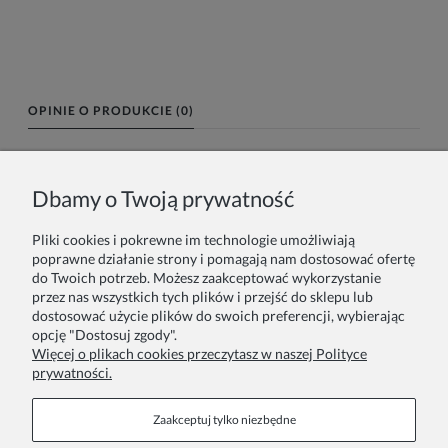
OPINIE O PRODUKCIE (0)
Imię lub pseudonim:
Dbamy o Twoją prywatność
Pliki cookies i pokrewne im technologie umożliwiają
Twoja opinia:
poprawne działanie strony i pomagają nam dostosować ofertę
do Twoich potrzeb. Możesz zaakceptować wykorzystanie
przez nas wszystkich tych plików i przejść do sklepu lub
dostosować użycie plików do swoich preferencji, wybierając
opcję "Dostosuj zgody".
Więcej o plikach cookies przeczytasz w naszej Polityce
prywatności.
Wyślij
Zaakceptuj tylko niezbędne