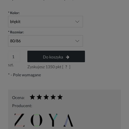
*
Kolor:
*
Rozmiar:
Do koszyka
szt.
Zyskujesz
1350
pkt [
?
]
*
- Pole wymagane
Ocena:
Producent: