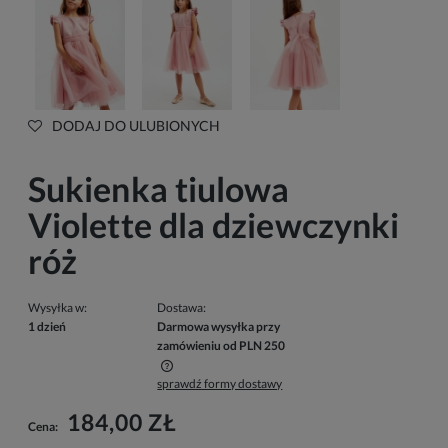
DODAJ DO ULUBIONYCH
Sukienka tiulowa
Violette dla dziewczynki
róż
Wysyłka w:
Dostawa:
1 dzień
Darmowa wysyłka przy
zamówieniu od PLN 250
sprawdź formy dostawy
Cena nie zawiera ewentualnych kosztów płatności
184,00 ZŁ
Cena: