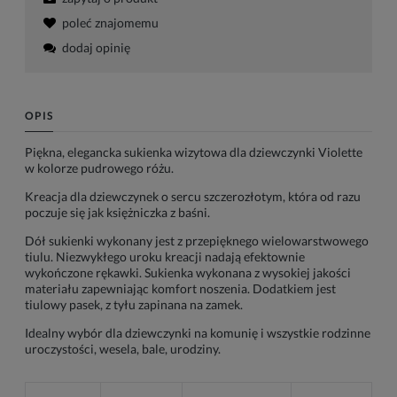
poleć znajomemu
dodaj opinię
OPIS
Piękna, elegancka sukienka wizytowa dla dziewczynki Violette
w kolorze pudrowego różu.
Kreacja dla dziewczynek o sercu szczerozłotym, która od razu
poczuje się jak księżniczka z baśni.
Dół sukienki wykonany jest z przepięknego wielowarstwowego
tiulu. Niezwykłego uroku kreacji nadają efektownie
wykończone rękawki. Sukienka wykonana z wysokiej jakości
materiału zapewniając komfort noszenia. Dodatkiem jest
tiulowy pasek, z tyłu zapinana na zamek.
Idealny wybór dla dziewczynki na komunię i wszystkie rodzinne
uroczystości, wesela, bale, urodziny.