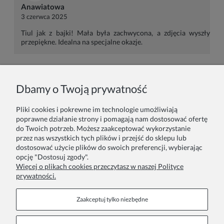
Anawiatowa
3 czerwca 2025
Tiul jak z bajki! Mała była zachwycona, a zdjęcia wyszły
przepiękne. Idealna na specjalne okazje.
Imię lub pseudonim:
Dbamy o Twoją prywatność
Pliki cookies i pokrewne im technologie umożliwiają
Twoja opinia:
poprawne działanie strony i pomagają nam dostosować ofertę
do Twoich potrzeb. Możesz zaakceptować wykorzystanie
przez nas wszystkich tych plików i przejść do sklepu lub
dostosować użycie plików do swoich preferencji, wybierając
opcję "Dostosuj zgody".
Więcej o plikach cookies przeczytasz w naszej Polityce
prywatności.
Wyślij
Zaakceptuj tylko niezbędne