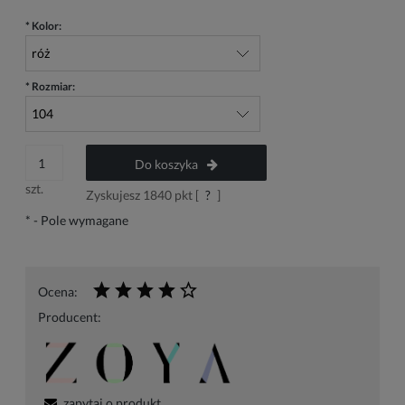
*
Kolor:
*
Rozmiar:
Do koszyka
szt.
Zyskujesz
1840
pkt [
?
]
*
- Pole wymagane
Ocena:
Producent:
zapytaj o produkt