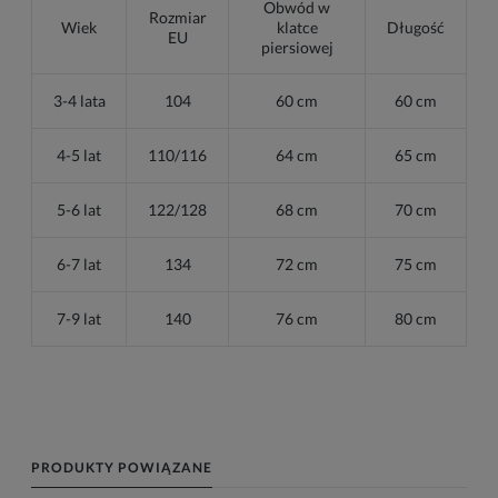
Obwód w
Rozmiar
Wiek
klatce
Długość
EU
piersiowej
3-4 lata
104
60 cm
60 cm
4-5 lat
110/116
64 cm
65 cm
5-6 lat
122/128
68 cm
70 cm
6-7 lat
134
72 cm
75 cm
7-9 lat
140
76 cm
80 cm
PRODUKTY POWIĄZANE