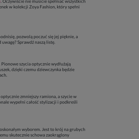
e
. Oczywiście nie musicie spełniać wszystkich
nek w kolekcji Zoya Fashion, który spełni
dnisię, pozwolą poczuć się jej pięknie, a
d uwagę? Sprawdź naszą listę.
e. Pionowe szycia optycznie wydłużają
zuszek, dzięki czemu dziewczynka będzie
ach.
optycznie zmniejszy ramiona, a szycie w
nale wypełni całość stylizacji i podkreśli
oskonałym wyborem. Jest to krój na grubych
 czemu skutecznie schowa zaokrąglony