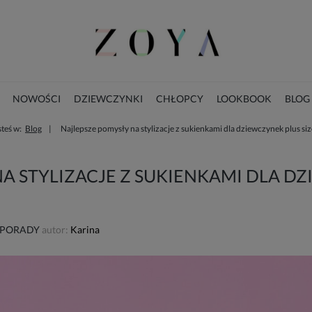
NOWOŚCI
DZIEWCZYNKI
CHŁOPCY
LOOKBOOK
BLOG
steś w:
Blog
Najlepsze pomysły na stylizacje z sukienkami dla dziewczynek plus siz
KOLEKCJA ŚWIĄTECZNA
A STYLIZACJE Z SUKIENKAMI DLA D
 PORADY
autor:
Karina