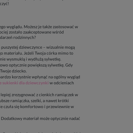
czyć!
zego wyglądu. Możesz je także zastosować w
bciej zostało zaakceptowane wśród
ydarzeń rodzinnych?
a puszystej dziewczynce – wizualnie mogą
o materiału. Jeżeli Twoja córka mimo to
nie wysmuklą i wydłużą sylwetkę.
kowo optycznie powiększą sylwetkę. Gdy
 Twoje dziecko.
 bardzo korzystnie wpłynąć na ogólny wygląd
e sukienki dla dziewczynki
w odcieniach
 lepiej zrezygnować z cienkich ramiączek w
sze ramiączka, szelki, a nawet krótki
zie czuła się komfortowo i przewiewnie w
iej”. Dodatkowy materiał może optycznie nadać