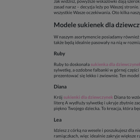
Jak widzisz, powyższe wskazówki dają szer
zasad naraz – decyzja leży po Waszej stroni
wszystkie Wasze oczekiwania. Oto kilka nasz
Modele
sukienek dla dziewc
W naszym asortymencie posiadamy również
także będą idealnie pasowały na nią w rozmia
Ruby
Ruby
to doskonała
sukienka dla dziewczynek
sylwetkę, a ozdobne falbanki w górnej części
prezentować się lekko i zwiewnie. Ten model
Diana
Krój
sukienki dla dziewczynek
Diana
to wzór
literę A wydłuży sylwetkę i ukryje zbytnie za
piękno Twojego dziecka. To kreacja, która bę
Lea
Idziesz z córką na wesele i poszukujesz dla n
ramiączkach, więc idealnie zakryje większe r