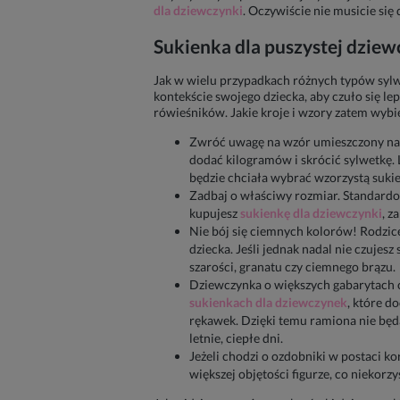
dla dziewczynki
. Oczywiście nie musicie si
Sukienka dla puszystej dziew
Jak w wielu przypadkach różnych typów sylwe
kontekście swojego dziecka, aby czuło się le
rówieśników. Jakie kroje i wzory zatem wyb
Zwróć uwagę na wzór umieszczony na s
dodać kilogramów i skrócić sylwetkę.
będzie chciała wybrać wzorzystą suki
Zadbaj o właściwy rozmiar. Standardo
kupujesz
sukienkę dla dziewczynki
, z
Nie bój się ciemnych kolorów! Rodzice
dziecka. Jeśli jednak nadal nie czuje
szarości, granatu czy ciemnego brązu.
Dziewczynka o większych gabarytach cz
sukienkach dla dziewczynek
, które d
rękawek. Dzięki temu ramiona nie będą
letnie, ciepłe dni.
Jeżeli chodzi o ozdobniki w postaci kor
większej objętości figurze, co niekorz