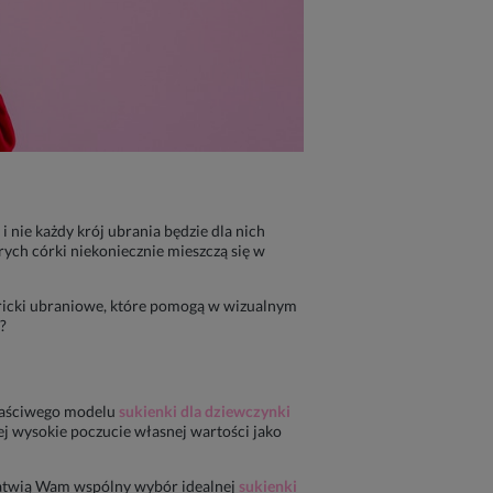
i nie każdy krój ubrania będzie dla nich
ch córki niekoniecznie mieszczą się w
tricki ubraniowe, które pomogą w wizualnym
?
właściwego modelu
sukienki dla dziewczynki
j wysokie poczucie własnej wartości jako
ułatwią Wam wspólny wybór idealnej
sukienki