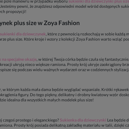
okie pole manewru w przypadku wyboru
sukienki dla dziewczynki plus siz
e. Jesteśmy pewni, że znajdziesz odpowiedni model wśród dostępnych sukie
ych propozycji!
zynek
plus size w Zoya Fashion
sukienki dla dziewczynek
, które z pewnością rozkochają w sobie każdą mo
rze plus size. Które kroje i wzory z kolekcji Zoya Fashion warto wziąć po
 na specjalne okazje
, w której Twoja córka będzie czuła się fantastyczni
 kreacji ukryją nieco większe ramiona. Prosty krój ukryje zaokrąglony br
 spisze się podczas wielu ważnych wydarzeń oraz w codziennych stylizacj
, w którym każda mała dama będzie wyglądać wspaniale. Krótki rękawek 
okrąglenia figury. Do tego piękny, delikatny i drobny kwiatowy wzór dosko
dzie idealna dla wszystkich małych modelek plus size!
iej czegoś prostego i eleganckiego?
Sukienka dla dziewczynki
Lea
będzie d
amiona. Prosty krój posiada delikatną zakładkę materiału w talii, dzięki