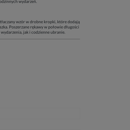
rodzinnych wydarzeń.
ytłaczany wzór w drobne kropki, które dodają
uszka. Poszerzane rękawy w połowie długości
 wydarzenia, jak i codzienne ubranie.