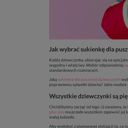
Jak wybrać
sukienkę dla pusz
Każda dziewczynka, ubierając się na specjalne
wygodny i właściwy. Wybór odpowiedniej
s
standardowych rozmiarach.
Jaką
sukienkę dla puszystej dziewczynki
wyb
poprawieniu sylwetki dziecka? Jakie modele
Wszystkie dziewczynki są pi
Chcielibyśmy zacząć od tego, iż uważamy, ż
plus size
ma przede wszystkim zapewnić jej k
małej kobietki.
Aby wydobyć z planowanej stylizacji to, co 