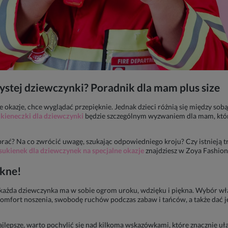
ystej dziewczynki
? Poradnik dla mam plus size
 okazje, chce wyglądać przepięknie. Jednak dzieci różnią się między sobą 
ukieneczki dla dziewczynki
będzie szczególnym wyzwaniem dla mam, który
rać? Na co zwrócić uwagę, szukając odpowiedniego kroju? Czy istnieją 
sukienek dla dziewczynek na specjalne okazje
znajdziesz w Zoya Fashion
ękne!
e każda dziewczynka ma w sobie ogrom uroku, wdzięku i piękna. Wybór 
omfort noszenia, swobodę ruchów podczas zabaw i tańców, a także dać je
najlepsze, warto pochylić się nad kilkoma wskazówkami, które znacznie 