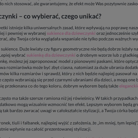
ę do nich stosować, ale gwarantujemy, że efekt może Was pozytywnie zasko
czynki – co wybierać, czego unikać?
tki istnieje kilka uniwersalnych zasad, które wpływają na poprawę nas
piej i pewniej w wybranej
sukience dla dziewczynki
oraz jednocześnie szy
ierać, aby Twoja córka wyglądała wspaniale nie tylko podczas ważnych w
ukience. Duże kwiaty czy figury geometryczne nie będą dobrze leżały n
 Lepiej wybrać
sukienkę dla dziewczynki
o drobnym wzorze lub z gładkieg
enkę, możesz jej zaproponować model z pionowymi paskami, które optycz
wa rozmiarówka może być zbyt ciasna, natomiast za duże ubrania dodat
amów kilka rozmiarów i sprawdź, który z nich będzie najlepiej pasował na
 często wzbraniają się przed czarnymi ubraniami dla dzieci, a mogą one
sz się przekonana co do tego koloru, dobrym wyborem będą także
elegancki
ęsto ma także szersze ramiona niż jej rówieśnicy. W takich przypadkach
odatkowo mogą wizualnie wzmocnić ten efekt. Lepszym wyborem będą grub
 tak bardzo zwracać uwagi w całokształcie stylizacji, a Twoja córka będ
onek, tiuli i falbanek, najlepiej wyjść z założenia, że „im mniej, tym lep
ystnie wpłynie na całość prezentowanej stylizacji.