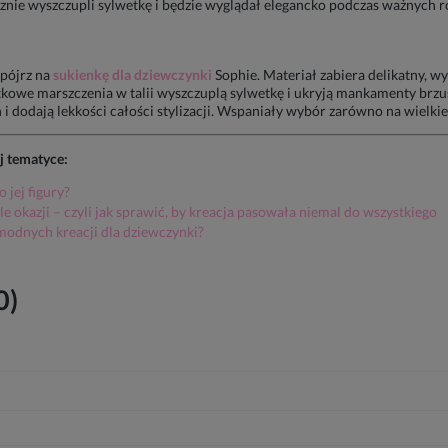
nie wyszczupli sylwetkę i będzie wyglądał elegancko podczas ważnych 
spójrz na
sukienkę dla dziewczynki
Sophie. Materiał zabiera delikatny, w
atkowe marszczenia w talii wyszczuplą sylwetkę i ukryją mankamenty brz
i dodają lekkości całości stylizacji. Wspaniały wybór zarówno na wielkie
j tematyce:
 jej figury?
e okazji – czyli jak sprawić, by kreacja pasowała niemal do wszystkiego
modnych kreacji dla dziewczynki?
0)