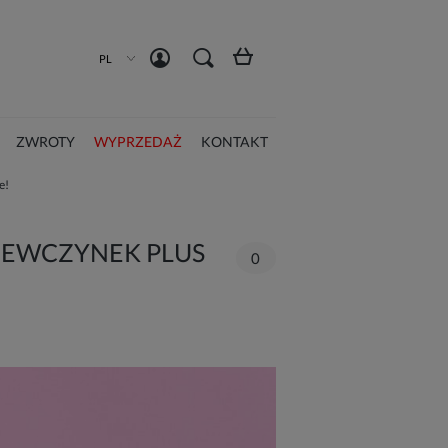
Zarejestruj się
Zaloguj się
PL
ZWROTY
WYPRZEDAŻ
KONTAKT
e!
ZIEWCZYNEK PLUS
0