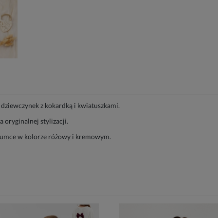
 dziewczynek z kokardką i kwiatuszkami.
oryginalnej stylizacji.
 gumce w kolorze różowy i kremowym.