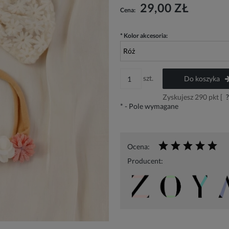
Cena nie zawiera ewentualny
29,00 ZŁ
Cena:
płatności
*
Kolor akcesoria:
szt.
Do koszyka
Zyskujesz
290
pkt [
?
*
- Pole wymagane
Ocena:
Producent: