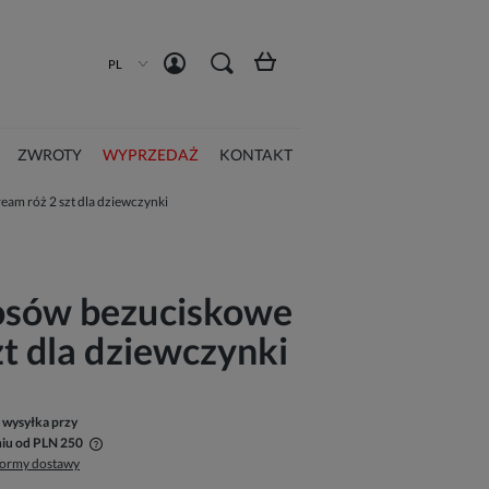
Zarejestruj się
Zaloguj się
PL
ZWROTY
WYPRZEDAŻ
KONTAKT
am róż 2 szt dla dziewczynki
osów bezuciskowe
zt dla dziewczynki
wysyłka przy
iu od PLN 250
formy dostawy