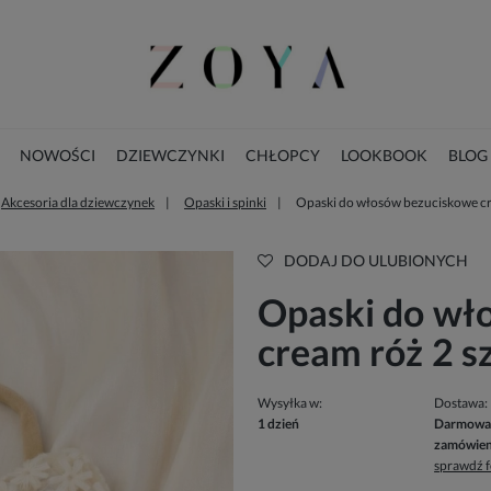
NOWOŚCI
DZIEWCZYNKI
CHŁOPCY
LOOKBOOK
BLOG
Akcesoria dla dziewczynek
Opaski i spinki
Opaski do włosów bezuciskowe cre
KOLEKCJA ŚWIĄTECZNA
DODAJ DO ULUBIONYCH
Opaski do wł
cream róż 2 s
Wysyłka w:
Dostawa:
1 dzień
Darmowa 
zamówien
sprawdź 