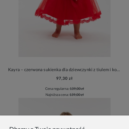
Kayra – czerwona sukienka dla dziewczynki z tiulem i koronką
97,30 zł
Cena regularna:
139,00 zł
Najniższa cena:
139,00 zł