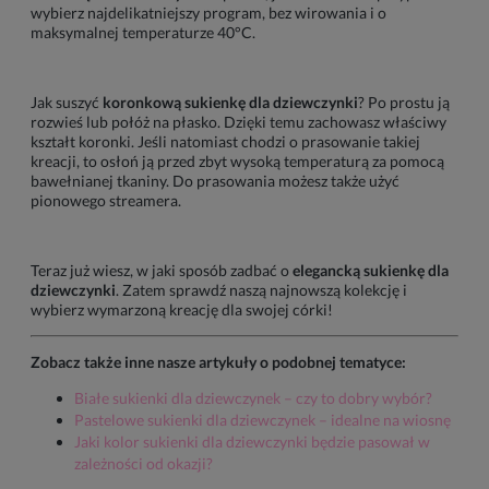
wybierz najdelikatniejszy program, bez wirowania i o
maksymalnej temperaturze 40°C.
Jak suszyć
koronkową sukienkę dla dziewczynki
? Po prostu ją
rozwieś lub połóż na płasko. Dzięki temu zachowasz właściwy
kształt koronki. Jeśli natomiast chodzi o prasowanie takiej
kreacji, to osłoń ją przed zbyt wysoką temperaturą za pomocą
bawełnianej tkaniny. Do prasowania możesz także użyć
pionowego streamera.
Teraz już wiesz, w jaki sposób zadbać o
elegancką sukienkę dla
dziewczynki
. Zatem sprawdź naszą najnowszą kolekcję i
wybierz wymarzoną kreację dla swojej córki!
Zobacz także inne nasze artykuły o podobnej tematyce:
Białe sukienki dla dziewczynek – czy to dobry wybór?
Pastelowe sukienki dla dziewczynek – idealne na wiosnę
Jaki kolor sukienki dla dziewczynki będzie pasował w
zależności od okazji?