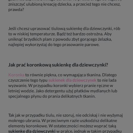
zniszczyć ulubioną kreację dziecka, a przecież tego nie chcesz,
prawda?
Jeśli chcesz uprasować tiulową sukienkę dla dziewczynki, rób
to w niskiej temperaturze. Bądź też bardzo ostrożna. Aby
uniknąć brzydkich plam z powodu zbyt gorącego żelazka,
najlepiej wykorzystaj do tego prasowanie parowe.
Jak prać koronkową sukienkę dla dziewczynki?
Koronka
to równie piękna, co wymagająca tkanina. Dlatego
czyszczenie tego typu
sukienek dla dziewczynek
to nie lada
wyzwanie. W przypadku koronki wybierz pranie ręczne w
letniej wodzie. Jako detergentu użyj płatków mydlanych lub
specjalnego płynu do prania delikatnych tkanin.
Tak jak w przypadku tiulu, nie szoruj, nie odciskaj i nie wyżymaj
mokrego ubrania. W przeciwnym razie uszkodzisz delikatne
elementy koronkowe. W ostateczności możesz wyprać taką
sukienkę dla dziewczynki
w pralce, jednak w takim przypadku