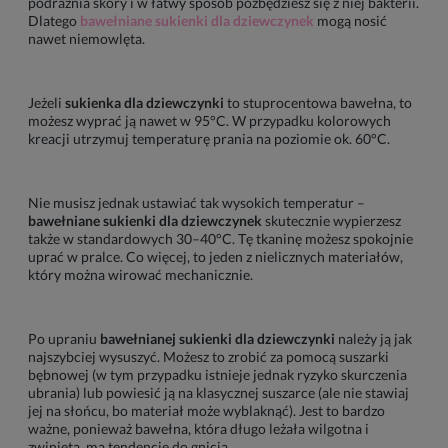
podrażnia skóry i w łatwy sposób pozbędziesz się z niej bakterii.
Dlatego
bawełniane sukienki dla dziewczynek
mogą nosić
nawet niemowlęta.
Jeżeli
sukienka dla dziewczynki
to stuprocentowa bawełna, to
możesz wyprać ją nawet w 95°C. W przypadku kolorowych
kreacji utrzymuj temperaturę prania na poziomie ok. 60°C.
Nie musisz jednak ustawiać tak wysokich temperatur –
bawełniane sukienki dla dziewczynek
skutecznie wypierzesz
także w standardowych 30–40°C. Tę tkaninę możesz spokojnie
uprać w pralce. Co więcej, to jeden z nielicznych materiałów,
który można wirować mechanicznie.
Po upraniu
bawełnianej sukienki dla dziewczynki
należy ją jak
najszybciej wysuszyć. Możesz to zrobić za pomocą suszarki
bębnowej (w tym przypadku istnieje jednak ryzyko skurczenia
ubrania) lub powiesić ją na klasycznej suszarce (ale nie stawiaj
jej na słońcu, bo materiał może wyblaknąć). Jest to bardzo
ważne, ponieważ bawełna, która długo leżała wilgotna i
zwinięta, ma tendencję do gnicia.