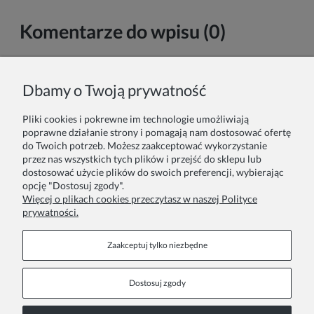
Komentarze do wpisu (0)
Imię i nazwisko:
Dbamy o Twoją prywatność
Pliki cookies i pokrewne im technologie umożliwiają
Komentarz:
poprawne działanie strony i pomagają nam dostosować ofertę
do Twoich potrzeb. Możesz zaakceptować wykorzystanie
przez nas wszystkich tych plików i przejść do sklepu lub
dostosować użycie plików do swoich preferencji, wybierając
opcję "Dostosuj zgody".
Więcej o plikach cookies przeczytasz w naszej Polityce
prywatności.
Wyślij
Zaakceptuj tylko niezbędne
Dostosuj zgody
Stopka