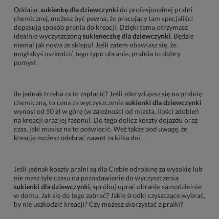
Oddając
sukienkę dla dziewczynki
do profesjonalnej pralni
chemicznej, możesz być pewna, że pracujący tam specjaliści
dopasują sposób prania do kreacji. Dzięki temu otrzymasz
idealnie wyczyszczoną
sukieneczkę dla dziewczynki
. Będzie
niemal jak nowa ze sklepu! Jeśli zatem obawiasz się, że
mogłabyś uszkodzić tego typu ubranie, pralnia to dobry
pomysł.
Ile jednak trzeba za to zapłacić? Jeśli zdecydujesz się na pralnię
chemiczną, to cena za wyczyszczenie
sukienki dla dziewczynki
wynosi od 50 zł w górę (w zależności od miasta, ilości zdobień
na kreacji oraz jej fasonu). Do tego dolicz koszty dojazdu oraz
czas, jaki musisz na to poświęcić. Weź także pod uwagę, że
kreację możesz odebrać nawet za kilka dni.
Jeśli jednak koszty pralni są dla Ciebie odrobinę za wysokie lub
nie masz tyle czasu na pozostawienie do wyczyszczenia
sukienki dla dziewczynki
, spróbuj uprać ubranie samodzielnie
w domu. Jak się do tego zabrać? Jakie środki czyszczące wybrać,
by nie uszkodzić kreacji? Czy możesz skorzystać z pralki?