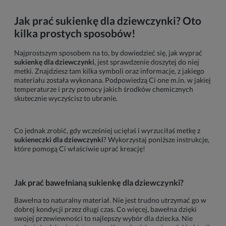
Jak prać sukienkę dla dziewczynki? Oto
kilka prostych sposobów!
Najprostszym sposobem na to, by dowiedzieć się, jak wyprać
sukienkę dla dziewczynki
, jest sprawdzenie doszytej do niej
metki. Znajdziesz tam kilka symboli oraz informacje, z jakiego
materiału została wykonana. Podpowiedzą Ci one m.in. w jakiej
temperaturze i przy pomocy jakich środków chemicznych
skutecznie wyczyścisz to ubranie.
Co jednak zrobić, gdy wcześniej ucięłaś i wyrzuciłaś metkę z
sukieneczki dla dziewczynki
? Wykorzystaj poniższe instrukcje,
które pomogą Ci właściwie uprać kreację!
Jak prać bawełnianą sukienkę dla dziewczynki?
Bawełna to naturalny materiał. Nie jest trudno utrzymać go w
dobrej kondycji przez długi czas. Co więcej, bawełna dzięki
swojej przewiewności to najlepszy wybór dla dziecka. Nie