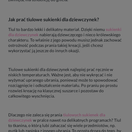
Jak prać tiulowe sukienki dla dziewczynek?
Tiul to bardzo lekki i delikatny materiał. Dzięki niemu
sukienki
dla dziewczynek
nabierają dziewczęcego i nieco królewskiego
charakteru. To właśnie z jego powodu musisz jednak zachować
ostrożność podczas prania takiej kreacji, jeśli chcesz
wykorzystać ją jeszcze do innych okazji.
Tiulowe sukienki dla dziewczynek najlepiej prać ręcznie w
niskich temperaturach. Ważne jest, aby nie wykręcać i nie
wyżymać upranego ubrania, ponieważ może to spowodować
rozciągnięcie i odkształcenie materiału. Po praniu po prostu
rozwieś kreację na klasycznej suszarce i pozostaw do
całkowitego wyschnięcia.
Dlaczego nie zaleca się prania
tiulowych sukienek dla
dziewczynek
w pralce nawet na delikatnych programach? Tiul
to tkanina, o którą lubi zahaczać się wiele przedmiotów, np.
guzik lub zapinka z innego ubrania. To prosta droga do tego, by