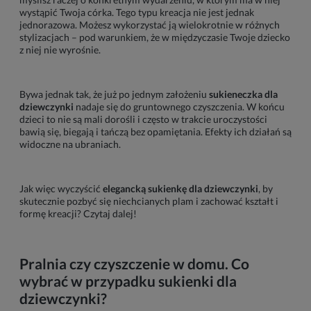
wystąpić Twoja córka. Tego typu kreacja nie jest jednak
jednorazowa. Możesz wykorzystać ją wielokrotnie w różnych
stylizacjach – pod warunkiem, że w międzyczasie Twoje dziecko
z niej nie wyrośnie.
Bywa jednak tak, że już po jednym założeniu
sukieneczka dla
dziewczynki
nadaje się do gruntownego czyszczenia. W końcu
dzieci to nie są mali dorośli i często w trakcie uroczystości
bawią się, biegają i tańczą bez opamiętania. Efekty ich działań są
widoczne na ubraniach.
Jak więc wyczyścić
elegancką sukienkę dla dziewczynki
, by
skutecznie pozbyć się niechcianych plam i zachować kształt i
formę kreacji? Czytaj dalej!
Pralnia czy czyszczenie w domu. Co
wybrać w przypadku sukienki dla
dziewczynki?