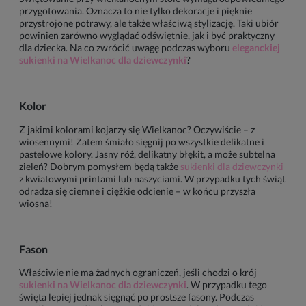
przygotowania. Oznacza to nie tylko dekoracje i pięknie
przystrojone potrawy, ale także właściwą stylizację. Taki ubiór
powinien zarówno wyglądać odświętnie, jak i być praktyczny
dla dziecka. Na co zwrócić uwagę podczas wyboru
eleganckiej
sukienki na Wielkanoc dla dziewczynki
?
Kolor
Z jakimi kolorami kojarzy się Wielkanoc? Oczywiście – z
wiosennymi! Zatem śmiało sięgnij po wszystkie delikatne i
pastelowe kolory. Jasny róż, delikatny błękit, a może subtelna
zieleń? Dobrym pomysłem będą także
sukienki dla dziewczynki
z kwiatowymi printami lub naszyciami. W przypadku tych świąt
odradza się ciemne i ciężkie odcienie – w końcu przyszła
wiosna!
Fason
Właściwie nie ma żadnych ograniczeń, jeśli chodzi o krój
sukienki na Wielkanoc dla dziewczynki
. W przypadku tego
święta lepiej jednak sięgnąć po prostsze fasony. Podczas