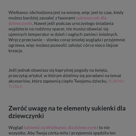
Wielkanoc obchodzona jest na wiosnę, więc jest to czas, kiedy
możesz bardziej zaszaleć z fasonami
sukieneczek dla
dziewczynki
. Nawet jeśli podczas uroczystego śniadania
wyjdziecie na rodzinny spacer, nie musisz obawiać się
ujemnych temperatur w dzień i nagłych zamieci śnieżnych.
Wręcz przeciwnie – słonko coraz śmielej wygląda i przyjemnie
ogrzewa, więc możesz pozwolić założyć córce nieco lżejsze
kreacje.
Jeśli jednak obawiasz się kapryśnej pogody na święta,
przeczytaj artykuł, w którym dzielimy się poradami na temat
akcesoriów, które zapewnią ciepło Twojemu dziecku.
KLIKNIJ
TUTAJ!
Zwróć uwagę na te elementy sukienki dla
dziewczynki
Wygląd
sukienki na Wielkanoc dla dziewczynki
to nie
wszystko. Aby Twoja córka miło i przyjemnie spędziła ten