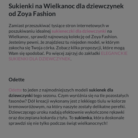
Sukienki na Wielkanoc dla dziewczynek
od Zoya Fashion
Zamiast przeszukiwać tysiące stron internetowych w
poszukiwaniu idealnej
sukieneczki dla dziewczynki
na
Wielkanoc, sprawdź najnowszą kolekcję od Zoya Fashion.
Jesteśmy pewni, że znajdziesz tu niejeden model, w którym
zakocha się Twoja córka. Zobacz kilka propozycji, które mogą
Wam się spodobać. Po więcej zajrzyj do zakładki
ELEGANCKIE
SUKIENKI DLA DZIEWCZYNEK
.
Odette
Odette
to jeden z najmodniejszych modeli
sukienek dla
dziewczynki
tego sezonu. Czym wyróżnia się na tle pozostałych
fasonów? Dół kreacji wykonany jest z lekkiego tiulu w kolorze
kremoworóżowym, na który naszyte zostały delikatne perełki.
Dziewczęcego uroku nadają efektownie wykończone rękawki
oraz doczepiana kokarda z tyłu. To
sukienka
, która doskonale
sprawdzi się nie tylko podczas świąt wielkanocnych!