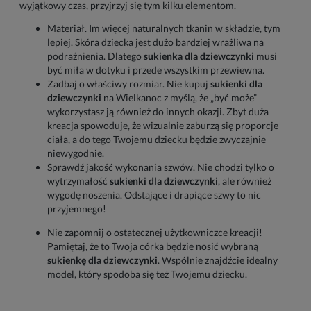
wyjątkowy czas, przyjrzyj się tym kilku elementom.
Materiał. Im więcej naturalnych tkanin w składzie, tym
lepiej. Skóra dziecka jest dużo bardziej wrażliwa na
podrażnienia. Dlatego
sukienka dla dziewczynki
musi
być miła w dotyku i przede wszystkim przewiewna.
Zadbaj o właściwy rozmiar. Nie kupuj
sukienki dla
dziewczynki
na Wielkanoc z myślą, że „być może”
wykorzystasz ją również do innych okazji. Zbyt duża
kreacja spowoduje, że wizualnie zaburzą się proporcje
ciała, a do tego Twojemu dziecku będzie zwyczajnie
niewygodnie.
Sprawdź jakość wykonania szwów. Nie chodzi tylko o
wytrzymałość
sukienki dla dziewczynki
, ale również
wygodę noszenia. Odstające i drapiące szwy to nic
przyjemnego!
Nie zapomnij o ostatecznej użytkowniczce kreacji!
Pamiętaj, że to Twoja córka będzie nosić wybraną
sukienkę dla dziewczynki
. Wspólnie znajdźcie idealny
model, który spodoba się też Twojemu dziecku.