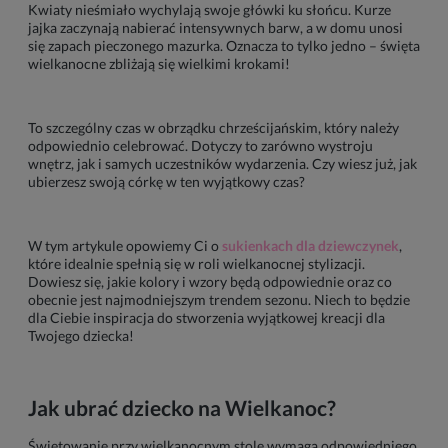
Kwiaty nieśmiało wychylają swoje główki ku słońcu. Kurze
jajka zaczynają nabierać intensywnych barw, a w domu unosi
się zapach pieczonego mazurka. Oznacza to tylko jedno – święta
wielkanocne zbliżają się wielkimi krokami!
To szczególny czas w obrządku chrześcijańskim, który należy
odpowiednio celebrować. Dotyczy to zarówno wystroju
wnętrz, jak i samych uczestników wydarzenia. Czy wiesz już, jak
ubierzesz swoją córkę w ten wyjątkowy czas?
W tym artykule opowiemy Ci o
sukienkach dla dziewczynek
,
które idealnie spełnią się w roli wielkanocnej stylizacji.
Dowiesz się, jakie kolory i wzory będą odpowiednie oraz co
obecnie jest najmodniejszym trendem sezonu. Niech to będzie
dla Ciebie inspiracja do stworzenia wyjątkowej kreacji dla
Twojego dziecka!
Jak ubrać dziecko na Wielkanoc?
Świętowanie przy wielkanocnym stole wymaga odpowiedniego