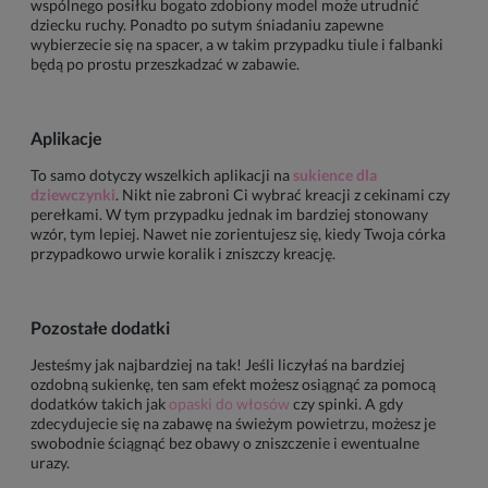
wspólnego posiłku bogato zdobiony model może utrudnić
dziecku ruchy. Ponadto po sutym śniadaniu zapewne
wybierzecie się na spacer, a w takim przypadku tiule i falbanki
będą po prostu przeszkadzać w zabawie.
Aplikacje
To samo dotyczy wszelkich aplikacji na
sukience dla
dziewczynki
. Nikt nie zabroni Ci wybrać kreacji z cekinami czy
perełkami. W tym przypadku jednak im bardziej stonowany
wzór, tym lepiej. Nawet nie zorientujesz się, kiedy Twoja córka
przypadkowo urwie koralik i zniszczy kreację.
Pozostałe dodatki
Jesteśmy jak najbardziej na tak! Jeśli liczyłaś na bardziej
ozdobną sukienkę, ten sam efekt możesz osiągnąć za pomocą
dodatków takich jak
opaski do włosów
czy spinki. A gdy
zdecydujecie się na zabawę na świeżym powietrzu, możesz je
swobodnie ściągnąć bez obawy o zniszczenie i ewentualne
urazy.