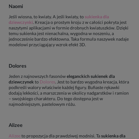
Naomi
Jeśli wiosna, to kwiaty. A jeśli kwiaty, to
sukienka dla
dziewczynki
. Kreacja o prostym kroju z w całości pokryta jest
naszytymi aplikacjami w formie drobnych kwiatuszków. Dzięki
temu sukienka jest nienachalna, wygodna w noszeniu, a
jednocześnie bardzo efektowna. Taka formuła naszywek nadaje
modelowi przyciągający wzrok efekt 3D.
Dolores
Jeden z najnowszych fasonów
eleganckich sukienek dla
dziewczynek
to
Dolores
. Jest to bardzo wygodna kreacja, która
podkreśli walory właściwie każdej figury. Bufiaste rękawki
dodają lekkości, a marszczenia w okolicy nadgarstków i ramion
– swojskiego charakteru. Do tego dostępna jest w
najmodniejszym, pastelowym różu.
Alizee
Alizee
to propozycja dla prawdziwej modnisi. Ta
sukienka dla