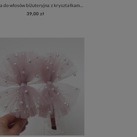
Opaska do włosów biżuteryjna z kryształkami color mix dla dziewczynki
39,00 zł